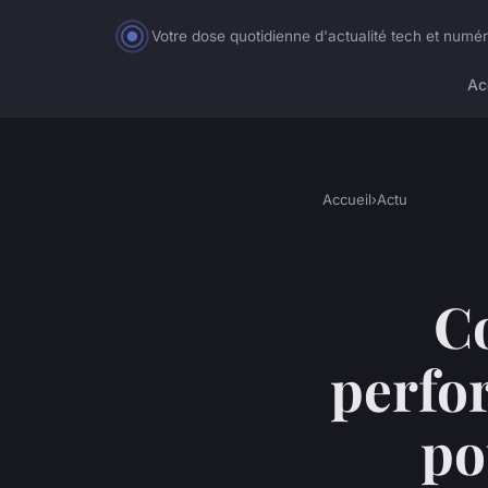
Votre dose quotidienne d'actualité tech et numé
Ac
Accueil
›
Actu
C
perfo
po