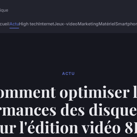
rique
cueil
Actu
High tech
Internet
Jeux-video
Marketing
Matériel
Smartpho
ACTU
omment optimiser l
rmances des disque
ur l'édition vidéo 8