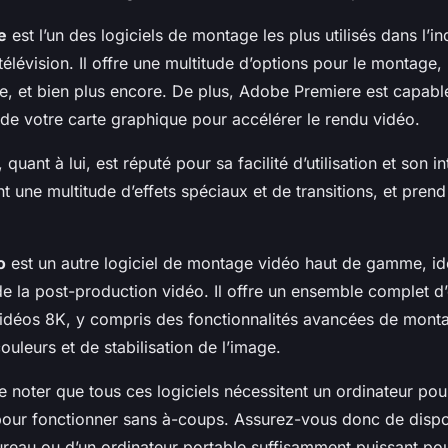
e
est l’un des logiciels de montage les plus utilisés dans l’in
télévision. Il offre une multitude d’options pour le montage, 
, et bien plus encore. De plus, Adobe Premiere est capable 
 de votre
carte graphique
pour accélérer le rendu vidéo.
, quant à lui, est réputé pour sa facilité d’utilisation et son in
nt une multitude d’effets spéciaux et de transitions, et pren
o
est un autre logiciel de montage vidéo haut de gamme, id
e la post-production vidéo. Il offre un ensemble complet d’o
vidéos 8K, y compris des fonctionnalités avancées de mont
ouleurs et de stabilisation de l’image.
 de noter que tous ces logiciels nécessitent un
ordinateur po
our fonctionner sans à-coups. Assurez-vous donc de dispo
ureau
ou d’un
ordinateur portable
suffisamment puissant pou