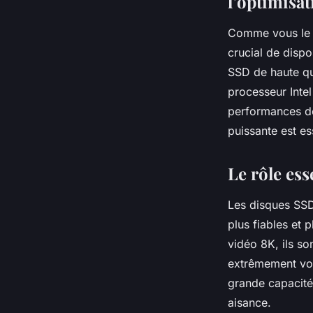
l’optimisat
Comme vous le s
crucial de disp
SSD
de haute qu
processeur
Intel
performances de
puissante est es
Le rôle es
Les disques SSD
plus fiables et 
vidéo 8K, ils so
extrêmement vo
grande capacité
aisance.