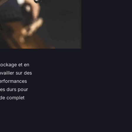
stockage et en
vailler sur des
performances
ues durs pour
ide complet