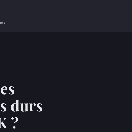
nes
es
s durs
K ?