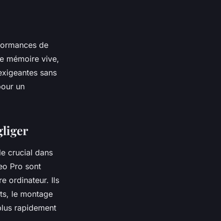
rformances de
de mémoire vive,
 exigeantes sans
pour un
gliger
le crucial dans
eo Pro
sont
 ordinateur. Ils
ets, le montage
plus rapidement