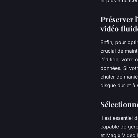
et plus efficace
Préserver 
vidéo fluid
Enfin, pour opt
crucial de maint
l’édition, votre
données. Si vot
chuter de manièr
disque dur et à 
Sélectionne
Il est essentiel
capable de gére
et Magix Video P