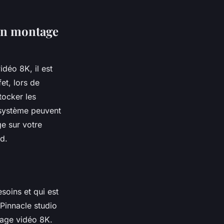
 un montage
déo 8K, il est
et, lors de
tocker les
 système peuvent
ge sur votre
ud.
esoins et qui est
Pinnacle studio
tage vidéo 8K.