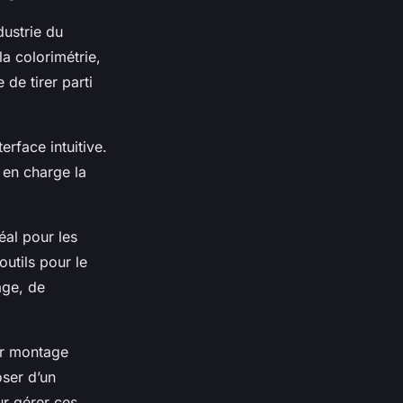
dustrie du
la colorimétrie,
de tirer parti
terface intuitive.
d en charge la
éal pour les
utils pour le
age, de
ur montage
ser d’un
r gérer ces