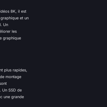
déos 8K, il est
 graphique
et un
l. Un
iorer les
e graphique
t plus rapides,
re de montage
sont
t. Un SSD de
ec une grande