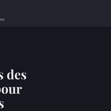
nes
s des
pour
s