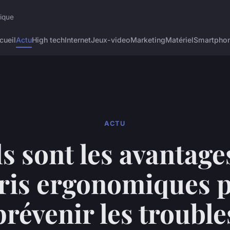
rique
cueil
Actu
High tech
Internet
Jeux-video
Marketing
Matériel
Smartpho
ACTU
s sont les avantage
ris ergonomiques 
prévenir les trouble