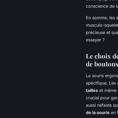
conscience de la
En somme, les s
musculo-squelett
précieuse et qu
essayer ?
Le choix de
de bouton
La souris ergon
spécifique. Les
tailles
et même
crucial pour gar
aussi néfaste qu
de la souris
en f