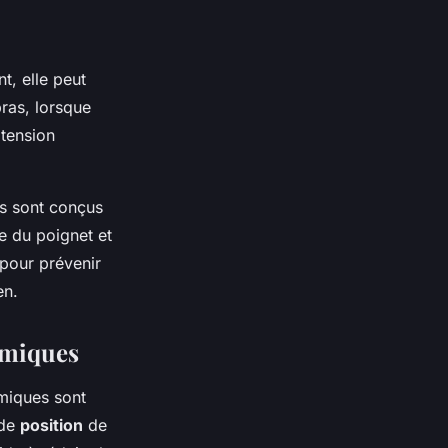
t, elle peut
bras, lorsque
 tension
s sont conçus
e du poignet et
pour prévenir
en.
nomiques
omiques sont
 de
position
de