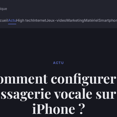
rique
cueil
Actu
High tech
Internet
Jeux-video
Marketing
Matériel
Smartpho
ACTU
omment configurer 
ssagerie vocale sur
iPhone ?