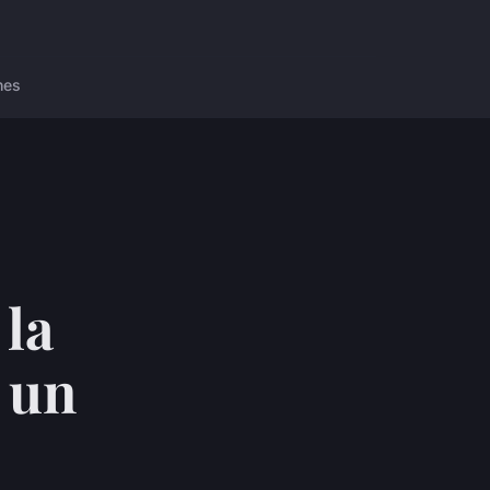
nes
la
 un