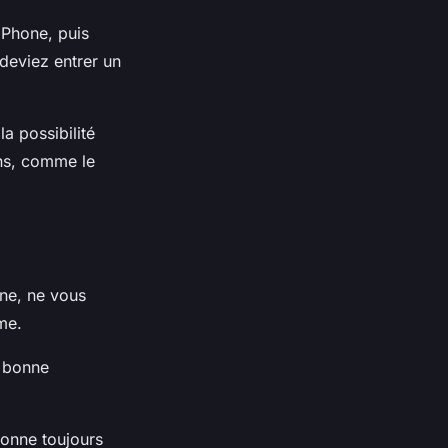
iPhone, puis
 deviez entrer un
a possibilité
ons, comme le
ne, ne vous
me.
e bonne
ionne toujours