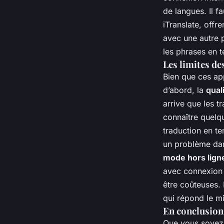
de langues. Il f
iTranslate, offr
avec une autre p
les phrases en t
Les limites de
Bien que ces app
d’abord, la
qual
arrive que les t
connaître quelqu
traduction en te
un problème dan
mode hors lign
avec connexion 
être coûteuses. 
qui répond le m
En conclusion
Que vous soyez 