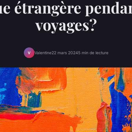
ue étrangère pendan
voyages?
Valentine
22 mars 2024
5 min de lecture
V