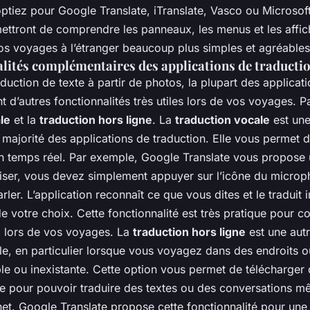
ptiez pour Google Translate, iTranslate, Vasco ou Microsoft
ettront de comprendre les panneaux, les menus et les affic
vos voyages à l’étranger beaucoup plus simples et agréables
alités complémentaires des applications de traducti
aduction de texte à partir de photos, la plupart des applicat
t d’autres fonctionnalités très utiles lors de vos voyages. Pa
le
et la
traduction hors ligne
. La
traduction vocale
est une
majorité des applications de traduction. Elle vous permet d
n temps réel. Par exemple, Google Translate vous propose
tiliser, vous devez simplement appuyer sur l’icône du microp
er. L’application reconnaît ce que vous dites et le traduit
e votre choix. Cette fonctionnalité est très pratique pour
 lors de vos voyages. La
traduction hors ligne
est une autr
le, en particulier lorsque vous voyagez dans des endroits o
ble ou inexistante. Cette option vous permet de télécharger
ce pour pouvoir traduire des textes ou des conversations 
net. Google Translate propose cette fonctionnalité pour un