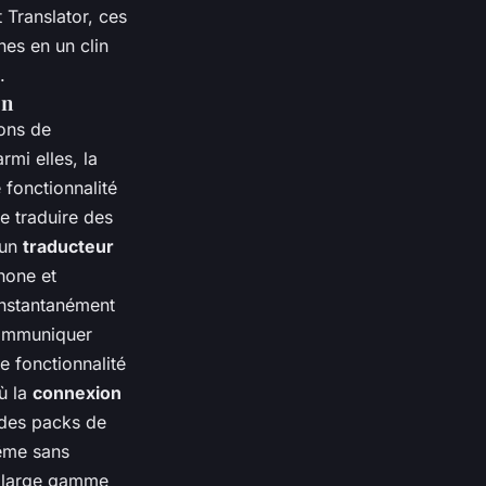
 Translator, ces
hes en un clin
.
on
ions de
rmi elles, la
 fonctionnalité
e traduire des
 un
traducteur
hone et
 instantanément
 communiquer
e fonctionnalité
ù la
connexion
 des packs de
même sans
e large gamme