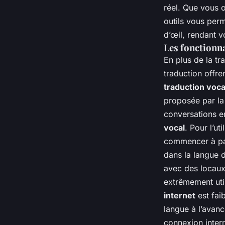
réel. Que vous o
outils vous perm
d’œil, rendant 
Les fonctionn
En plus de la tr
traduction offren
traduction voca
proposée par la 
conversations e
vocal
. Pour l’u
commencer à parl
dans la langue d
avec des locaux
extrêmement uti
internet
est fai
langue à l’avan
connexion inter