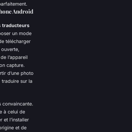
arfaitement.
phone Android
s
traducteurs
poser un mode
de télécharger
n ouverte,
de l’appareil
ton capture.
rtir d’une photo
traduire sur la
s convaincante.
e à celui de
et l’installer
origine et de