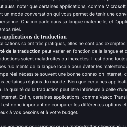
aut aussi noter que certaines applications, comme Microsoft 
ent un mode conversation qui vous permet de tenir une conv
ersonne. Chacun parle dans sa langue maternelle, et l’appli
emps réel.
s applications de traduction
lications soient très pratiques, elles ne sont pas exemptes
ité de la traduction
peut varier en fonction de la langue et d
raductions soient maladroites ou inexactes. Il est donc toujou
es rudiments de la langue locale pour éviter les malentendu
mps réel nécessite souvent une bonne connexion internet, c
s certaines régions du monde. Bien que certaines applicati
e
, la qualité de la traduction peut être inférieure à celle d’u
internet. Enfin, certaines applications, comme Vasco Transl
Il est donc important de comparer les différentes options et 
ieux à vos besoins et à votre budget.
un voyageur occasionnel ou un globe-trotter chevronné, l’ut