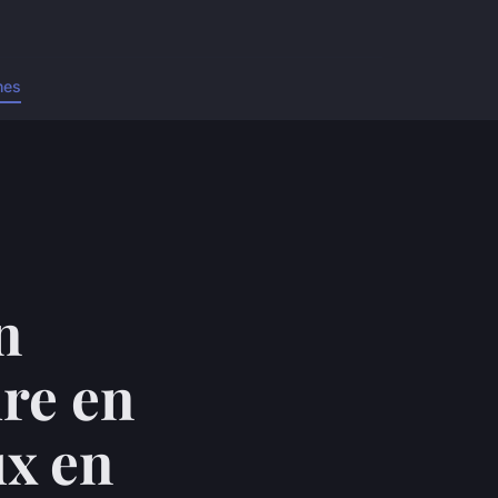
nes
n
re en
ux en