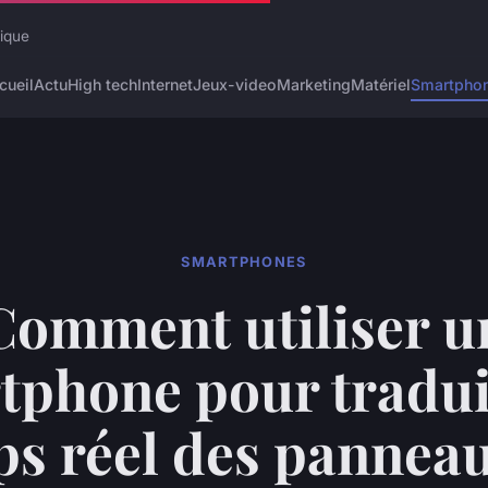
rique
cueil
Actu
High tech
Internet
Jeux-video
Marketing
Matériel
Smartpho
SMARTPHONES
Comment utiliser u
tphone pour tradui
s réel des pannea