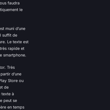
vous faudra
tiquement le
 est muni d’une
 suffit de
ure. Le texte est
très rapide et
 de smartphone.
tor. Très
partir d’une
 Play Store ou
et de
 texte à
ne peut se
ngère en temps