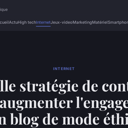
rique
cueil
Actu
High tech
Internet
Jeux-video
Marketing
Matériel
Smartpho
INTERNET
le stratégie de co
 augmenter l'engag
n blog de mode éth