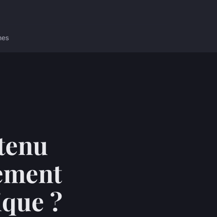
nes
ntenu
ement
ique ?