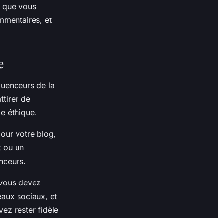
u que vous
mmentaires, et
e
luenceurs de la
ttirer de
de éthique.
pour votre blog,
t ou un
enceurs.
 vous devez
eaux sociaux, et
ez rester fidèle