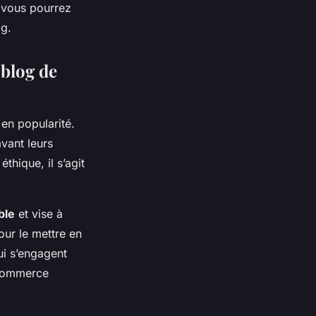
e vous pourrez
og.
 blog de
en popularité.
vant leurs
hique, il s’agit
ble
et vise à
our le mettre en
i s’engagent
 commerce