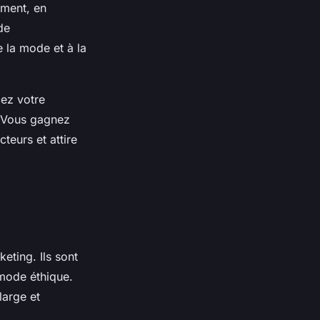
mment, en
de
e la mode et à la
cez votre
. Vous gagnez
cteurs et attire
eting. Ils sont
 mode éthique.
large et