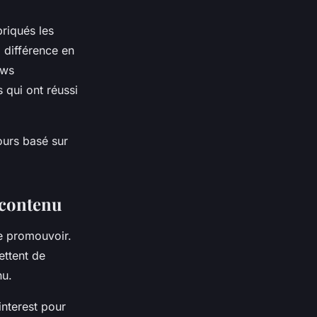
riqués les
 différence en
ews
 qui ont réussi
ours basé sur
 contenu
le promouvoir.
ettent de
nu.
nterest pour