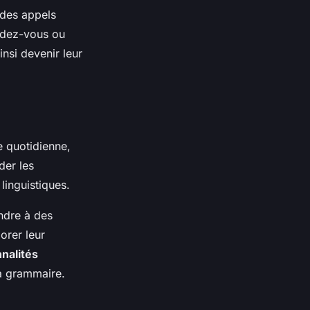
 des appels
ndez-vous ou
nsi devenir leur
e quotidienne,
der les
linguistiques.
ndre à des
orer leur
nnalités
la grammaire.