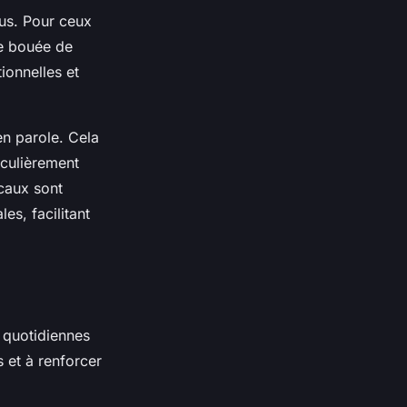
ous. Pour ceux
le bouée de
ionnelles et
en parole. Cela
ticulièrement
ocaux sont
s, facilitant
s quotidiennes
 et à renforcer