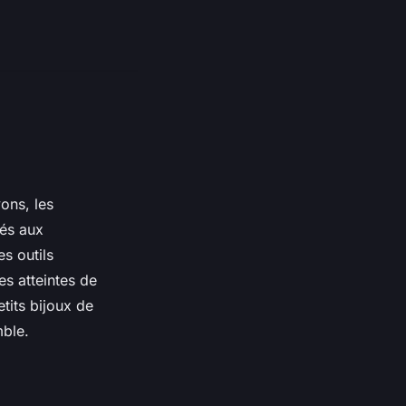
ons, les
vés aux
s outils
nes atteintes de
tits bijoux de
mble.