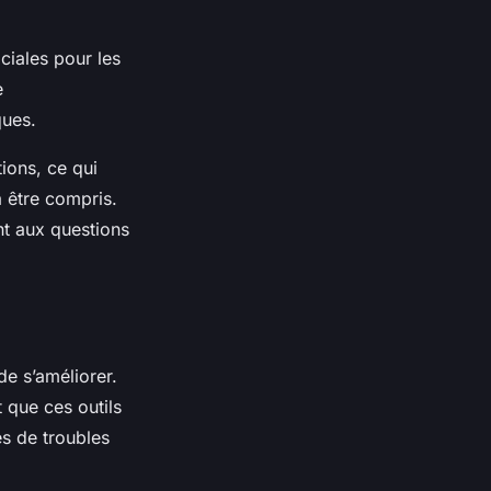
ciales pour les
e
ques.
ions, ce qui
à être compris.
nt aux questions
de s’améliorer.
t que ces outils
es de troubles