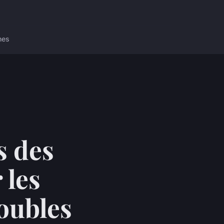
nes
s des
 les
roubles