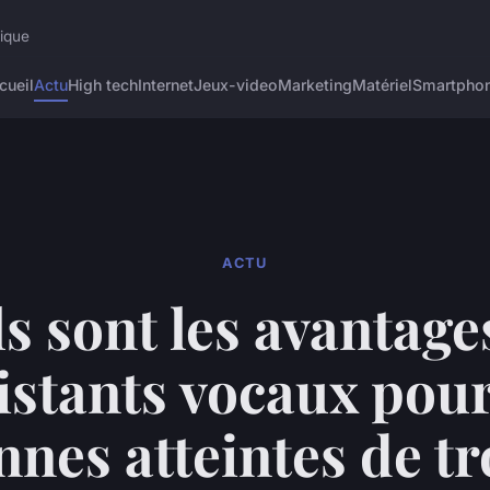
rique
cueil
Actu
High tech
Internet
Jeux-video
Marketing
Matériel
Smartpho
ACTU
s sont les avantage
istants vocaux pour
nes atteintes de t