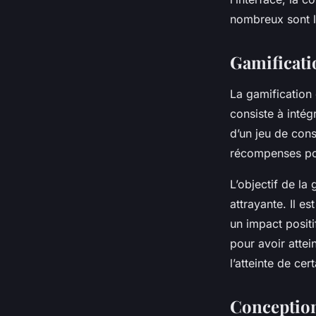
nombreux sont l
Gamificatio
La gamification 
consiste à inté
d’un jeu de const
récompenses pou
L’objectif de la
attrayante. Il e
un impact positi
pour avoir attei
l’atteinte de ce
Conception