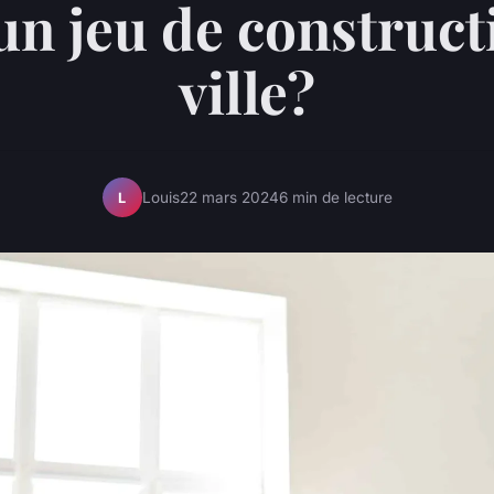
un jeu de construct
ville?
Louis
22 mars 2024
6 min de lecture
L