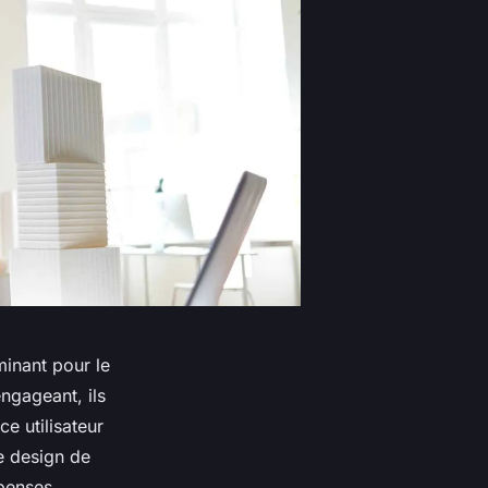
minant pour le
engageant, ils
e utilisateur
e design de
mpenses,