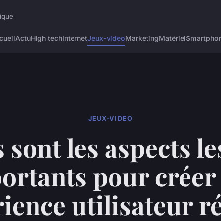
rique
cueil
Actu
High tech
Internet
Jeux-video
Marketing
Matériel
Smartpho
JEUX-VIDEO
 sont les aspects le
ortants pour créer
ience utilisateur r