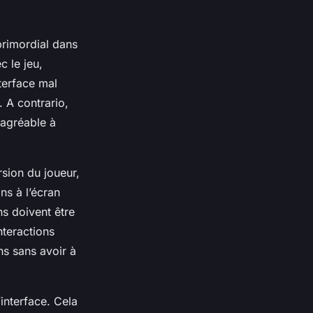
primordial dans
c le jeu,
nterface mal
. A contrario,
s agréable à
rsion du joueur,
ns à l’écran
ns doivent être
nteractions
ons sans avoir à
interface. Cela