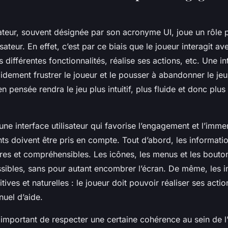
isateur, souvent désignée par son acronyme UI, joue un rôle 
isateur. En effet, c’est par ce biais que le joueur interagit ave
s différentes fonctionnalités, réalise ses actions, etc. Une i
dement frustrer le joueur et le pousser à abandonner le jeu
en pensée rendra le jeu plus intuitif, plus fluide et donc plu
ne interface utilisateur qui favorise l’engagement et l’imme
ts doivent être pris en compte. Tout d’abord, les informatio
ires et compréhensibles. Les icônes, les menus et les bouto
ssibles, sans pour autant encombrer l’écran. De même, les i
itives et naturelles : le joueur doit pouvoir réaliser ses acti
nuel d’aide.
 important de respecter une certaine cohérence au sein de l’