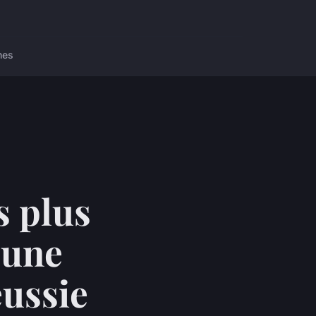
nes
s plus
 une
éussie