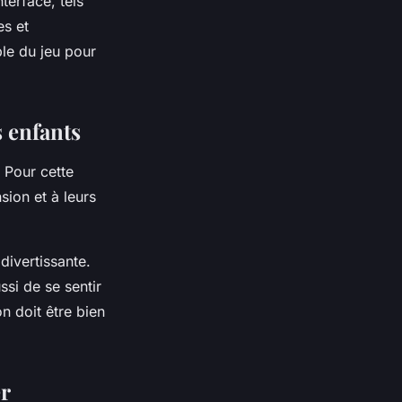
nterface, tels
es et
ble du jeu pour
s enfants
. Pour cette
sion et à leurs
 divertissante.
si de se sentir
on doit être bien
r